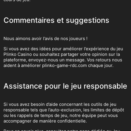
Commentaires et suggestions
Nous aimons avoir l’avis de nos joueurs !
Si vous avez des idées pour améliorer l’expérience du jeu
Plinko Casino ou souhaitez partager votre opinion sur la
plateforme, envoyez-nous un message. Vos retours nous
aident à améliorer plinko-game-rdc.com chaque jour.
Assistance pour le jeu responsable
Si vous avez besoin d’aide concernant les outils de jeu
responsable tels que l’auto-exclusion, les limites de dépôt
ou les rappels de temps de jeu, notre équipe peut vous
accompagner de manière confidentielle.