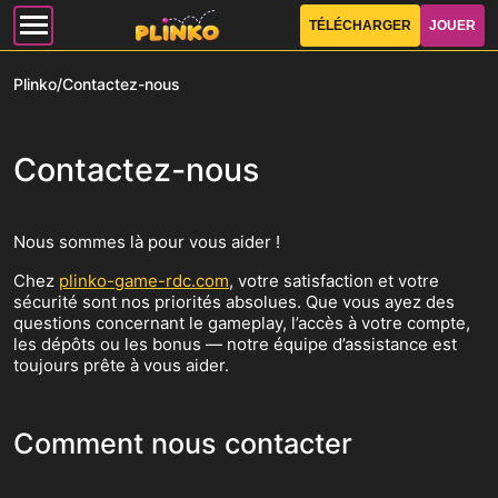
TÉLÉCHARGER
JOUER
Plinko
/
Contactez-nous
Contactez-nous
Nous sommes là pour vous aider !
Chez
plinko-game-rdc.com
, votre satisfaction et votre
sécurité sont nos priorités absolues. Que vous ayez des
questions concernant le gameplay, l’accès à votre compte,
les dépôts ou les bonus — notre équipe d’assistance est
toujours prête à vous aider.
Comment nous contacter