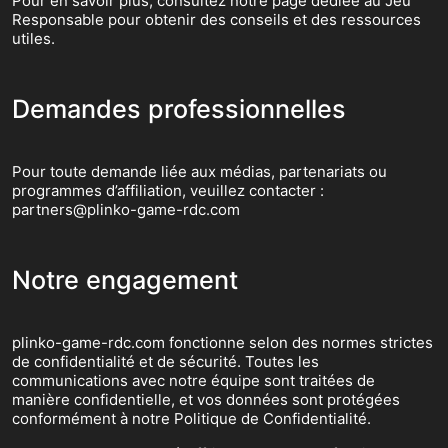
Pour en savoir plus, consultez notre page dédiée au Jeu
Responsable pour obtenir des conseils et des ressources
utiles.
Demandes professionnelles
Pour toute demande liée aux médias, partenariats ou
programmes d’affiliation, veuillez contacter :
partners@plinko-game-rdc.com
Notre engagement
plinko-game-rdc.com fonctionne selon des normes strictes
de confidentialité et de sécurité. Toutes les
communications avec notre équipe sont traitées de
manière confidentielle, et vos données sont protégées
conformément à notre Politique de Confidentialité.